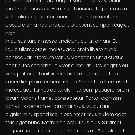
pulvinar. Molestie ac feugiat sed lectus vestibulum
mattis ullamcorper. Enim sed faucibus turpis in eu mi.
Nulla aliquet porttitor lacus luctus. In fermentum
posuere urna nec tincidunt praesent semper feugiat
nibh.
In cursus turpis massa tincidunt dui ut ornare. Et
ligula ullamcorper malesuada proin libero nunc
consequat interdum varius. Venenatis urna cursus
eget nunc scelerisque viverra mauris. Orci sagittis eu
volutpat odio facilisis mauris. Eu scelerisque felis
imperdiet proin fermentum leo. Senectus et netus et
malesuada fames ac turpis. Interdum posuere lorem
ipsum dolor sit amet consectetur. Tortor dignissim
convallis aenean et tortor at risus. Vulputate
dignissim suspendisse in est. Amet risus nullam eget
felis eget nunc. Morbi non arcu risus quis. Sit amet
aliquam id diam maecenas ultricies mi. Sed blandit