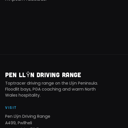
PEN LLŶN DRIVING RANGE
Toptracer driving range on the Llŷn Peninsula.
Floodlit bays, PGA coaching and warm North
Wales hospitality.
VISIT
Pen Llŷn Driving Range
A499, Pwllheli