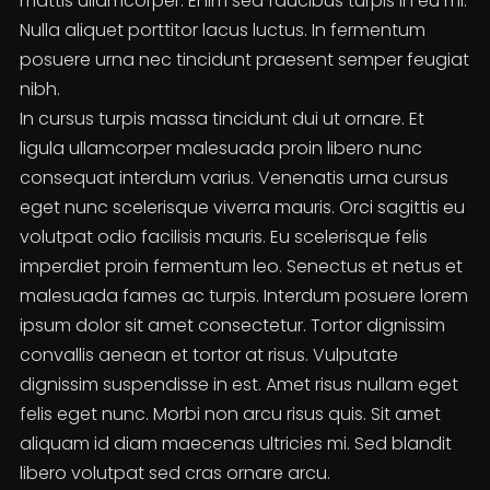
mattis ullamcorper. Enim sed faucibus turpis in eu mi.
Nulla aliquet porttitor lacus luctus. In fermentum
posuere urna nec tincidunt praesent semper feugiat
nibh.
In cursus turpis massa tincidunt dui ut ornare. Et
ligula ullamcorper malesuada proin libero nunc
consequat interdum varius. Venenatis urna cursus
eget nunc scelerisque viverra mauris. Orci sagittis eu
volutpat odio facilisis mauris. Eu scelerisque felis
imperdiet proin fermentum leo. Senectus et netus et
malesuada fames ac turpis. Interdum posuere lorem
ipsum dolor sit amet consectetur. Tortor dignissim
convallis aenean et tortor at risus. Vulputate
dignissim suspendisse in est. Amet risus nullam eget
felis eget nunc. Morbi non arcu risus quis. Sit amet
aliquam id diam maecenas ultricies mi. Sed blandit
libero volutpat sed cras ornare arcu.