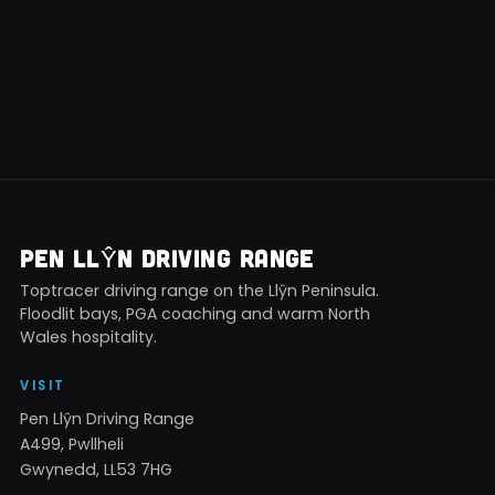
PEN LLŶN DRIVING RANGE
Toptracer driving range on the Llŷn Peninsula.
Floodlit bays, PGA coaching and warm North
Wales hospitality.
VISIT
Pen Llŷn Driving Range
A499, Pwllheli
Gwynedd, LL53 7HG